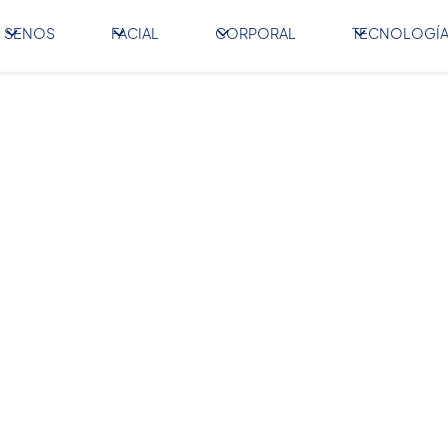
SENOS
FACIAL
CORPORAL
TECNOLOGÍ
 plástica, estética y reconstructiva;