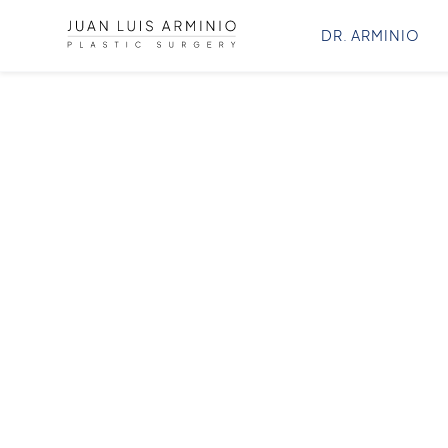
DR. ARMINIO
BLOG
Dr. Juan Luis Arminio
CIRUGÍA PLÁSTICA
Encuentra todas las novedades sobre cirugía