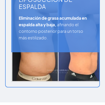
ESPALDA
Eliminación de grasa acumulada en
espalda alta y baja,
afinando el
contorno posterior para un torso
más estilizado.