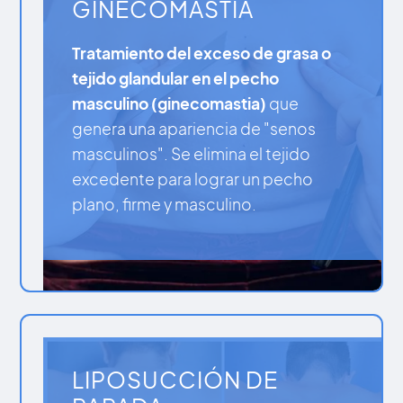
GINECOMASTIA
Tratamiento del exceso de grasa o
tejido glandular en el pecho
masculino (ginecomastia)
que
genera una apariencia de "senos
masculinos". Se elimina el tejido
excedente para lograr un pecho
plano, firme y masculino.
LIPOSUCCIÓN DE