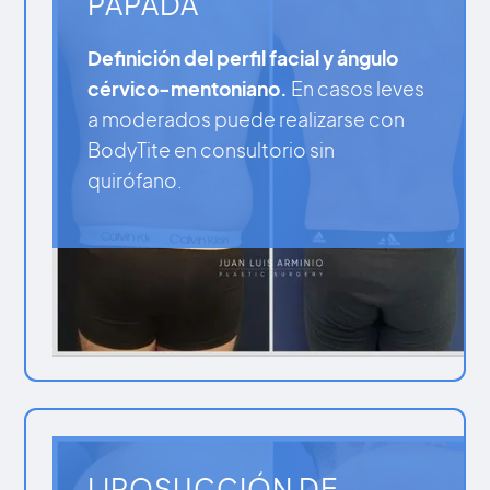
PAPADA
Definición del perfil facial y ángulo
cérvico-mentoniano.
En casos leves
a moderados puede realizarse con
BodyTite en consultorio sin
quirófano.
LIPOSUCCIÓN DE